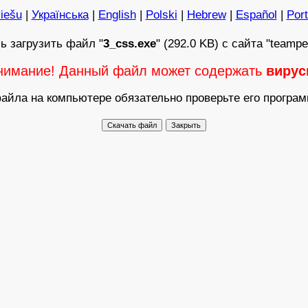
iešu
|
Українська
|
English
|
Polski
|
Hebrew
|
Español
|
Por
ь загрузить файл "
3_css.exe
" (292.0 KB) с сайта "teampe
нимание! Данный файл может содержать
виру
айла на компьютере обязательно проверьте его програ