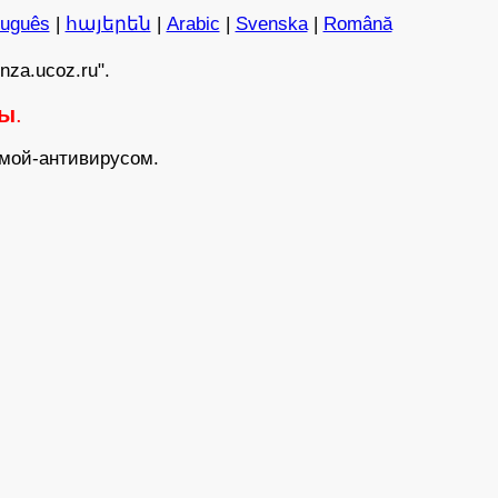
tuguês
|
հայերեն
|
Arabic
|
Svenska
|
Română
nza.ucoz.ru".
сы
.
ммой-антивирусом.