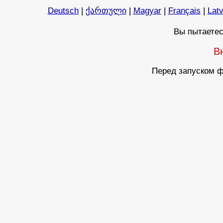
Deutsch
|
ქართული
|
Magyar
|
Français
|
Latv
Вы пытаетес
В
Перед запуском ф